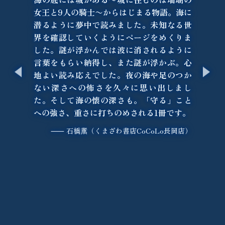
女王と9人の騎士〜からはじまる物語。海に
潜るように夢中で読みました。未知なる世
界を確認していくようにページをめくりま
した。謎が浮かんでは波に消されるように
言葉をもらい納得し、また謎が浮かぶ。心
地よい読み応えでした。夜の海や足のつか
ない深さへの怖さを久々に思い出しまし
た。そして海の懐の深さも。「守る」こと
への強さ、重さに打ちのめされる1冊です。
⸺ 石橋薫（くまざわ書店CoCoLo長岡店）