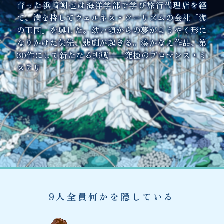
育った浜崎朔也は海洋学部で学び旅行代理店を経
て、満を持してウェルネス・ツーリズムの会社「海
の王国」を興した。幼い頃からの夢がようやく形に
なりかけた矢先、悲劇が起きる。湊かなえ作品、第
30作にして新たなる挑戦⸺究極のブロマンス・ミ
ステリ
9人全員何かを隠している