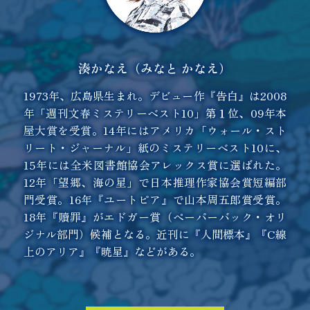
湊かなえ（みなと かなえ）
1973年、広島県生まれ。デビュー作『告白』は2008
年「週刊文春ミステリーベスト10」第１位、09年本
屋大賞を受賞。14年にはアメリカ「ウォール・スト
リート・ジャーナル」紙のミステリーベスト10に、
15年には全米図書館協会アレックス賞に選ばれた。
12年「望郷、海の星」で日本推理作家協会賞短編部
門受賞。16年『ユートピア』で山本周五郎賞受賞。
18年『贖罪』がエドガー賞（ペーパーバック・オリ
ジナル部門）候補となる。近刊に『人間標本』『C線
上のアリア』『暁星』などがある。