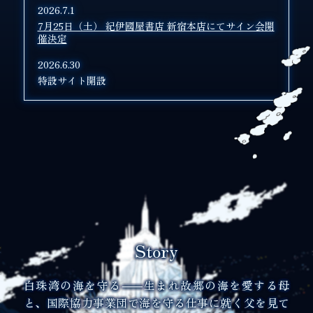
2026.7.1
7月25日（土） 紀伊國屋書店 新宿本店にてサイン会開
催決定
2026.6.30
特設サイト開設
Story
白珠湾の海を守る⸺生まれ故郷の海を愛する母
と、国際協力事業団で海を守る仕事に就く父を見て