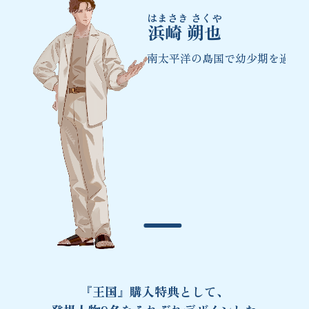
はまさき さくや
はまさき もとき
しおみ しょう
すぎうら こうせい
なぎ まこと
すはら そういち
みずもと りょうじ
しまだ じゅん
うみの けんと
浜崎 朔也
南太平洋の島国で幼少期を過ご
『王国』購入特典として、