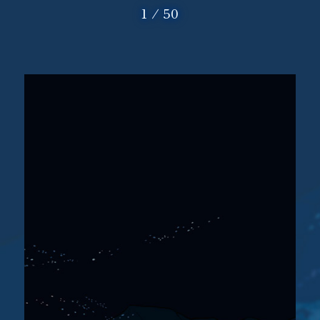
1
/
50