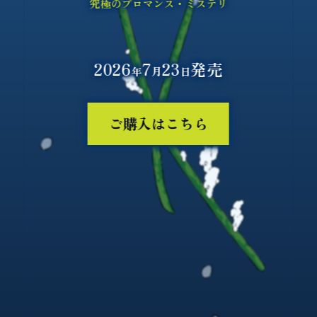
究極のブロマンス・ミステリ
2026
7
23
発売
年
月
日
ご購入はこちら